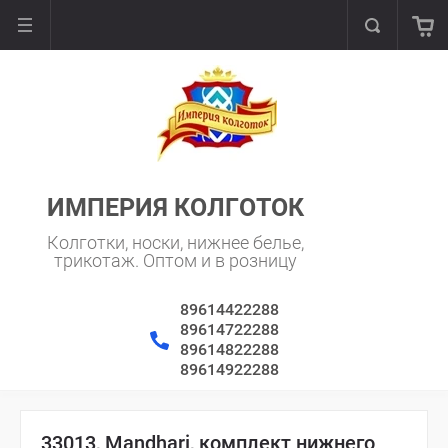
ИМПЕРИЯ КОЛГОТОК
Колготки, носки, нижнее белье,
трикотаж. Оптом и в розницу
89614422288
89614722288
89614822288
89614922288
33013, Mandhari, комплект нижнего