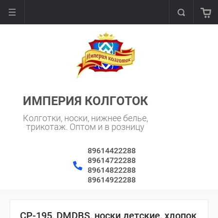
ИМПЕРИЯ КОЛГОТОК
Колготки, носки, нижнее белье,
трикотаж. Оптом и в розницу
89614422288
89614722288
89614822288
89614922288
CP-195, DMDBS, носки детские, хлопок