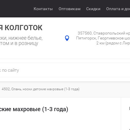
Контакты
Оптовикам
Скидки
Оплата и до
Я КОЛГОТОК
357560, Ставропольский кр
ски, нижнее белье,
Пятигорск, Георгиевское шо
том и в розницу
2 км (рядом с Ли
4502, Олань, носки детские махровые (1-3 года)
ские махровые (1-3 года)