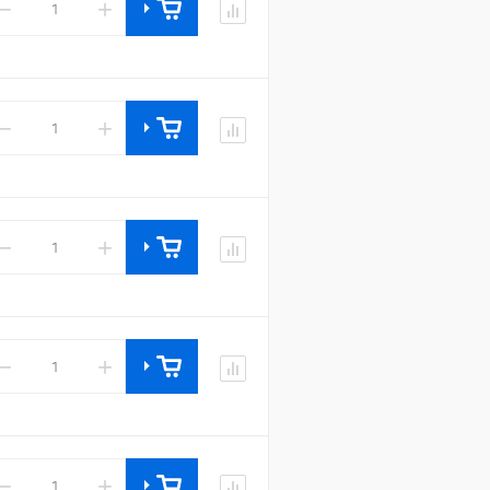
−
+
−
+
−
+
−
+
−
+