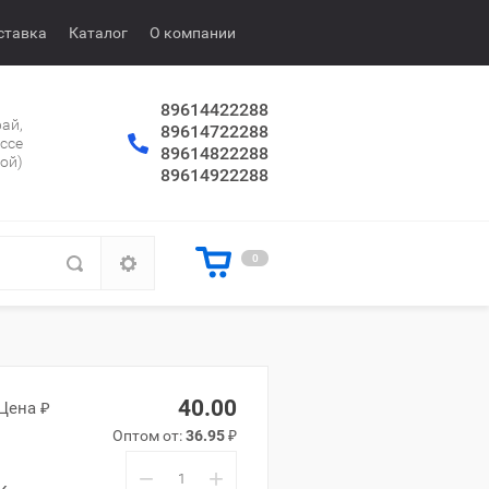
ставка
Каталог
О компании
89614422288
ай,
89614722288
ссе
89614822288
рой)
89614922288
0
40.00
Цена ₽
Оптом от:
36.95
₽
−
+