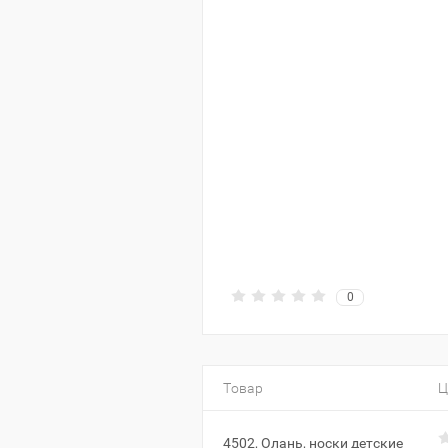
0
Товар
Ц
4502, Олань, носки детские