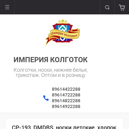
ИМПЕРИЯ КОЛГОТОК
Колготки, носки, нижнее белье,
трикотаж. Оптом и в розницу
89614422288
89614722288
89614822288
89614922288
CP-193, DMDBS, носки детские, хлопок