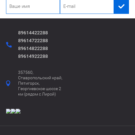
89614422288
89614722288
89614822288
89614922288
357560,
Ставропольский край,
Пятигорск,
Георгиевское шоссе 2
км (рядом с Лирой)