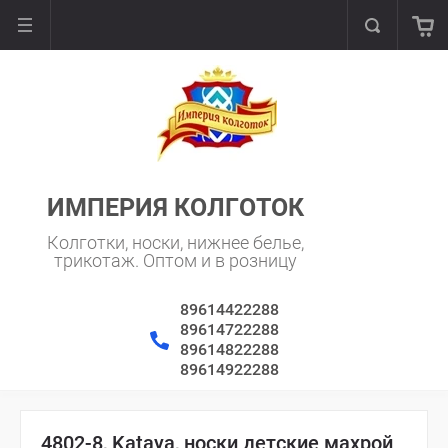
ИМПЕРИЯ КОЛГОТОК
Колготки, носки, нижнее белье,
трикотаж. Оптом и в розницу
89614422288
89614722288
89614822288
89614922288
4802-8, Kataya, носки детские махрой