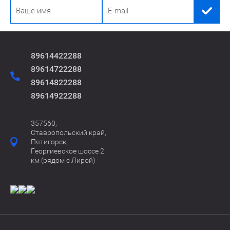
89614422288
89614722288
89614822288
89614922288
357560,
Ставропольский край,
Пятигорск,
Георгиевское шоссе 2
км (рядом с Лирой)