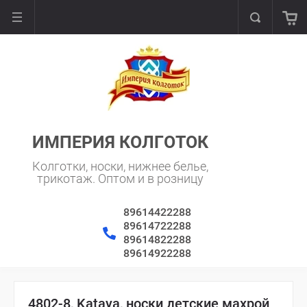
ИМПЕРИЯ КОЛГОТОК
Колготки, носки, нижнее белье,
трикотаж. Оптом и в розницу
89614422288
89614722288
89614822288
89614922288
4802-8, Kataya, носки детские махрой